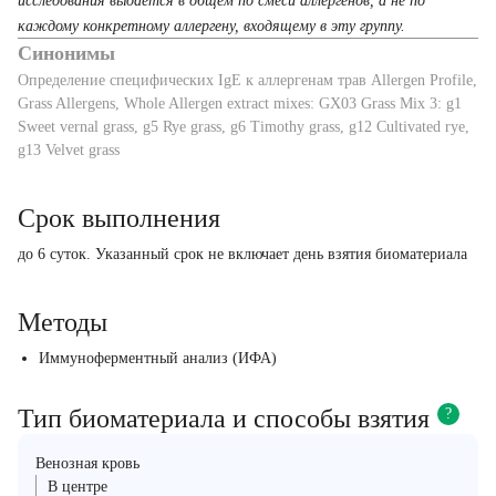
исследования выдается в общем по смеси аллергенов, а не по
каждому конкретному аллергену, входящему в эту группу.
Синонимы
Определение специфических IgE к аллергенам трав Allergen Profile,
Grass Allergens, Whole Allergen extract mixes: GX03 Grass Mix 3: g1
Sweet vernal grass, g5 Rye grass, g6 Timothy grass, g12 Cultivated rye,
g13 Velvet grass
Срок выполнения
до 6 суток. Указанный срок не включает день взятия биоматериала
Методы
Иммуноферментный анализ (ИФА)
Тип биоматериала и способы взятия
?
Венозная кровь
В центре