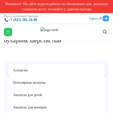
Внимание! На сайте ведутся работы по обновлению цен, реальную
Главная
/
Аллергологические анализы в Екатеринбурге
/
Смесь аллергенов трав №3 (Ig
стоимость услуг уточняйте у администратора
Смесь аллергенов трав №3 (IgE):
Выезд мобильной бригады
Адреса ДЦ
+7 (922) 181-34-00
колосок душистый, рожь многолетняя,
рожь культивированная, тимофеевка,
бухарник шерстистый
Аллергия
Популярные анализы
Анализы для детей
Анализы для женщин