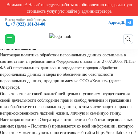
Внимание! На сайте ведутся работы по обновлению цен, реальную
Главная
стоимость услуг уточняйте у администратора
М-Профи
Выезд мобильной бригады
Адреса ДЦ
+7 (922) 181-34-00
Политика конфиденциальности
Общие положения
Настоящая политика обработки персональных данных составлена в
соответствии с требованиями Федерального закона от 27.07.2006. №152-
ФЗ «О персональных данных» и определяет порядок обработки
персональных данных и меры по обеспечению безопасности
персональных данных, предпринимаемые ООО «Хеликс» (далее –
Оператор).
Оператор ставит своей важнейшей целью и условием осуществления
своей деятельности соблюдение прав и свобод человека и гражданина
при обработке его персональных данных, в том числе защиты прав на
неприкосновенность частной жизни, личную и семейную тайну.
Настоящая политика Оператора в отношении обработки персональных
данных (далее – Политика) применяется ко всей информации, которую
Оператор может получить о посетителях веб-сайта https://medilab-ekb.ru/.