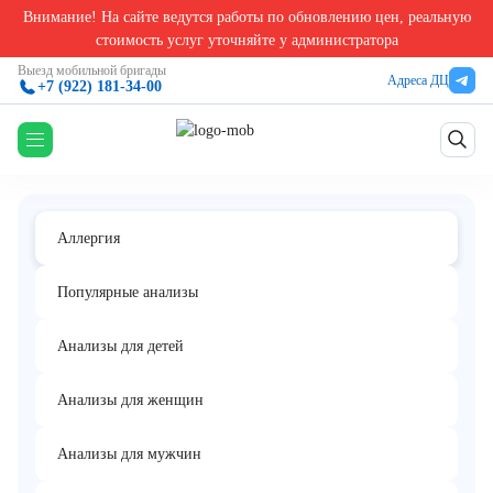
Внимание! На сайте ведутся работы по обновлению цен, реальную
Главная
/
Аллергологические анализы в Екатеринбурге
/
Аллерген c88 - мепивакаин/пол
стоимость услуг уточняйте у администратора
Аллерген c88 - мепивакаин/полокаин,
Выезд мобильной бригады
Адреса ДЦ
+7 (922) 181-34-00
IgE
Аллергия
Популярные анализы
Анализы для детей
Анализы для женщин
Анализы для мужчин