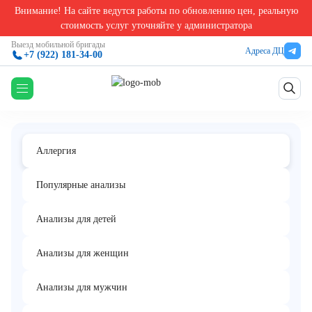
Внимание! На сайте ведутся работы по обновлению цен, реальную
Главная
/
Аллергологические анализы в Екатеринбурге
/
Аллерген e1 - эпителий и пер
стоимость услуг уточняйте у администратора
Аллерген e1 - эпителий и перхоть
Выезд мобильной бригады
Адреса ДЦ
+7 (922) 181-34-00
кошки, IgE (ImmunoCAP)
Аллергия
Популярные анализы
Анализы для детей
Анализы для женщин
Анализы для мужчин