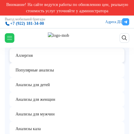
Внимание! На сайте ведутся работы по обновлению цен, реальную
Главная
/
Аллергологические анализы в Екатеринбурге
/
Аллерген f93 - какао, IgE (I
стоимость услуг уточняйте у администратора
Аллерген f93 - какао, IgE (ImmunoCAP)
Выезд мобильной бригады
Адреса ДЦ
+7 (922) 181-34-00
Аллергия
Популярные анализы
Анализы для детей
Анализы для женщин
Анализы для мужчин
Анализы кала