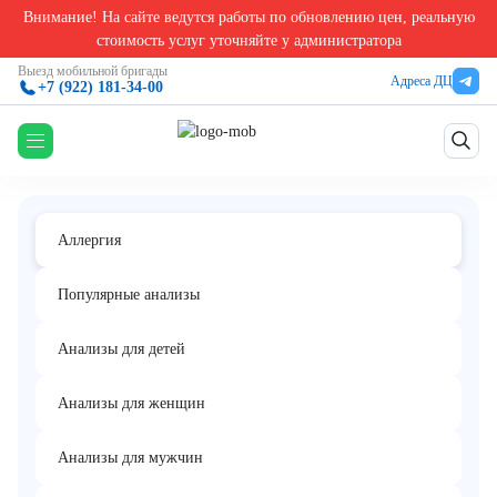
Внимание! На сайте ведутся работы по обновлению цен, реальную
Главная
/
Аллергологические анализы в Екатеринбурге
/
Аллерген g6 - тимофеевка луг
стоимость услуг уточняйте у администратора
Аллерген g6 - тимофеевка луговая, IgE
Выезд мобильной бригады
Адреса ДЦ
+7 (922) 181-34-00
(ImmunoCAP)
Аллергия
Популярные анализы
Анализы для детей
Анализы для женщин
Анализы для мужчин