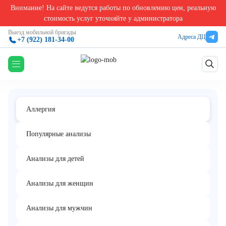
Внимание! На сайте ведутся работы по обновлению цен, реальную
Главная
/
Аллергологические анализы в Екатеринбурге
/
Аллерген f4 - пшеничная мука
стоимость услуг уточняйте у администратора
Аллерген f4 - пшеничная мука, IgE,
Выезд мобильной бригады
Адреса ДЦ
+7 (922) 181-34-00
ИФА
Аллергия
Популярные анализы
Анализы для детей
Анализы для женщин
Анализы для мужчин