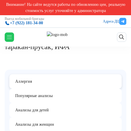
Внимание! На сайте ведутся работы по обновлению цен, реальную
Главная
/
Аллергологические анализы в Екатеринбурге
/
Смесь аллергенов пыли hm1 (Ig
стоимость услуг уточняйте у администратора
Смесь аллергенов пыли hm1 (IgE):
Выезд мобильной бригады
Адреса ДЦ
+7 (922) 181-34-00
домашняя пыль, Dermatophagoides
pteronyssinus, Dermatophagoides farinae,
таракан-прусак, ИФА
Аллергия
Популярные анализы
Анализы для детей
Анализы для женщин