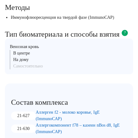
Методы
Иммунофлюоресценция на твердой фазе (ImmunoCAP)
Тип биоматериала и способы взятия
?
Венозная кровь
В центре
На дому
Самостоятельно
Состав комплекса
Аллерген f2 - молоко коровье, IgE
21-627
(ImmunoCAP)
Аллергокомпонент f78 – казеин nBos d8, IgE
21-630
(ImmunoCAP)