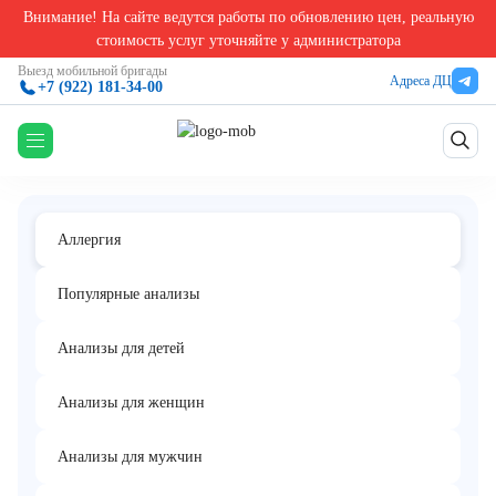
Внимание! На сайте ведутся работы по обновлению цен, реальную
Главная
/
Аллергологические анализы в Екатеринбурге
/
Компонентная диагностика алл
стоимость услуг уточняйте у администратора
Компонентная диагностика аллергии на
Выезд мобильной бригады
Адреса ДЦ
+7 (922) 181-34-00
Комплекс
молоко
Аллергия
Популярные анализы
Анализы для детей
Анализы для женщин
Анализы для мужчин