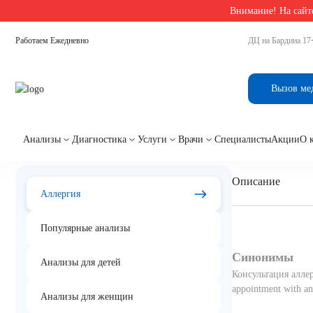
Внимание! На сайте
Главная
/
Аллергологические анализы в Екатеринбурге
/
Прием врача-аллерголога-им
Работаем Ежедневно
ДЦ на Бардина 17
Прием врача-аллергол
Вызов ме
Анализы
Диагностика
Услуги
Врачи
Специалисты
Акции
О 
Описание
Аллергия
Популярные анализы
Синонимы
Анализы для детей
Консультация алле
appointment with an
Анализы для женщин