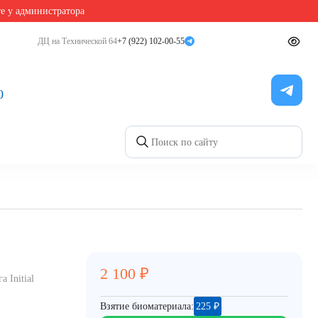
те у администратора
ДЦ на Технической 64
+7 (922) 102-00-55
ый
0
2 100
₽
 Initial
Взятие биоматериала:
225
₽