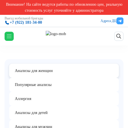
Внимание! На сайте ведутся работы по обновлению цен, реальную
Главная
/
Анализы для женщин в Екатеринбурге
/
Типирование генов гистосовместимо
стоимость услуг уточняйте у администратора
Типирование генов
Выезд мобильной бригады
Адреса ДЦ
+7 (922) 181-34-00
гистосовместимости человека (HLA) II
класса: DRB1, DQA1, DQB1
Анализы для женщин
Популярные анализы
Аллергия
Анализы для детей
Анализы для мужчин