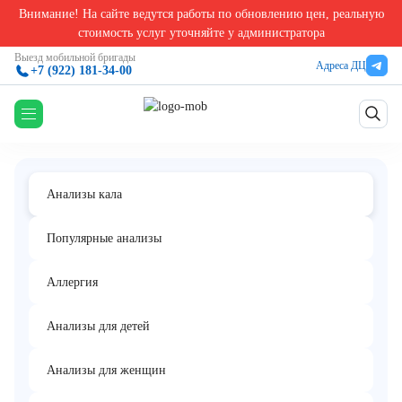
Внимание! На сайте ведутся работы по обновлению цен, реальную
Главная
/
Анализы кала в Екатеринбурге
/
Helicobacter pylori, ДНК [реал-тайм ПЦР]
стоимость услуг уточняйте у администратора
Helicobacter pylori, ДНК [реал-тайм
Выезд мобильной бригады
Адреса ДЦ
+7 (922) 181-34-00
ПЦР]
Анализы кала
Популярные анализы
Аллергия
Анализы для детей
Анализы для женщин