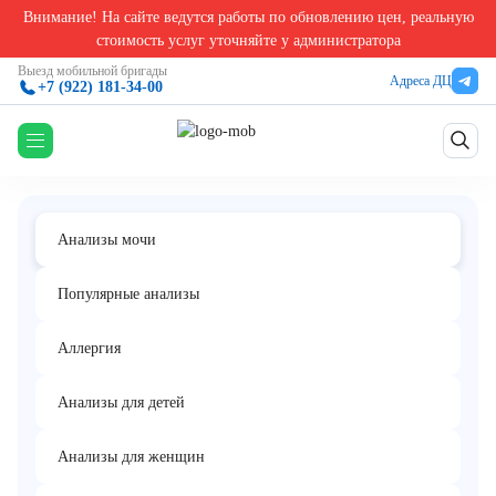
Внимание! На сайте ведутся работы по обновлению цен, реальную
Главная
/
Анализы мочи в Екатеринбурге
/
Катехоламины (адреналин, норадреналин, д
стоимость услуг уточняйте у администратора
Катехоламины (адреналин,
Выезд мобильной бригады
Адреса ДЦ
+7 (922) 181-34-00
Комплекс
норадреналин, дофамин) в моче
Анализы мочи
Популярные анализы
Аллергия
Анализы для детей
Анализы для женщин