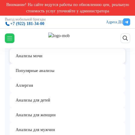
Внимание! На сайте ведутся работы по обновлению цен, реальную
Главная
/
Анализы мочи в Екатеринбурге
/
17-кетостероиды (17-КС) в моче
стоимость услуг уточняйте у администратора
17-кетостероиды (17-КС) в моче
Выезд мобильной бригады
Адреса ДЦ
+7 (922) 181-34-00
Анализы мочи
Популярные анализы
Аллергия
Анализы для детей
Анализы для женщин
Анализы для мужчин