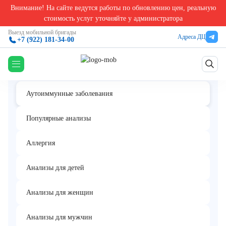
Внимание! На сайте ведутся работы по обновлению цен, реальную
Главная
/
Анализы на аутоиммунные заболевания
/
Антитела к тромбоцитам, IgG
стоимость услуг уточняйте у администратора
Антитела к тромбоцитам, IgG
Выезд мобильной бригады
Адреса ДЦ
+7 (922) 181-34-00
Аутоиммунные заболевания
Популярные анализы
Аллергия
Анализы для детей
Анализы для женщин
Анализы для мужчин