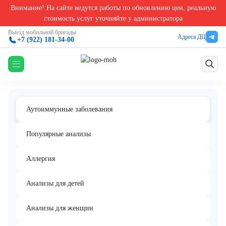
Внимание! На сайте ведутся работы по обновлению цен, реальную
Главная
/
Анализы на аутоиммунные заболевания
/
Определение активности ингибитор
стоимость услуг уточняйте у администратора
Определение активности ингибитора
Выезд мобильной бригады
Адреса ДЦ
+7 (922) 181-34-00
С1 фактора комплемента (C1INH)
Аутоиммунные заболевания
Популярные анализы
Аллергия
Анализы для детей
Анализы для женщин