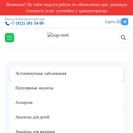
Внимание! На сайте ведутся работы по обновлению цен, реальную
Главная
/
Анализы на аутоиммунные заболевания
/
Иммунологический тест определени
стоимость услуг уточняйте у администратора
Иммунологический тест определения
Выезд мобильной бригады
Адреса ДЦ
+7 (922) 181-34-00
моноспецифических агглютининов при
гемолитических анемиях
Аутоиммунные заболевания
Популярные анализы
Аллергия
Анализы для детей
Анализы для женщин