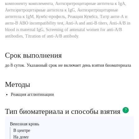
компоненту комплемента, Антиэритроцитарные антитела к IgА,
Антиэритроцитарные антитела к IgG, Антиэритроцитарные
антитела к IgM, Кумбс-профиль, Реакция Кумбса, Титр анти-А и
анти-В ABO incompatibility test, Anti-A and anti-B titers, Anti-A/B in
blood is maternal IgG, Screening of antenatal women for anti-A/B
antibodies, Titration of anti-A/B antibody
Срок выполнения
до 8 суток. Указанный срок не включает день взятия биоматериала
Методы
Реакция агглютинации
Тип биоматериала и способы взятия
?
Венозная кровь
В центре
На дому