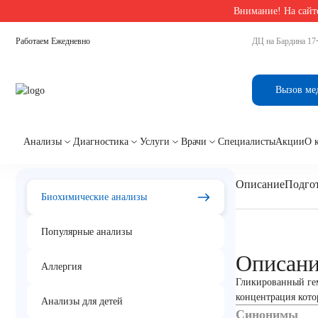
Внимание! На сайте
Главная
/
Биохимические анализы в Екатеринбурге
/
Гликированный гемоглобин (HbA
Работаем Ежедневно
ДЦ на Бардина 17
Гликированный гемогл
Вызов ме
Анализы
Диагностика
Услуги
Врачи
Специалисты
Акции
О 
Описание
Подгот
Биохимические анализы
Популярные анализы
Описан
Аллергия
Гликированный гем
концентрация кото
Анализы для детей
Синонимы