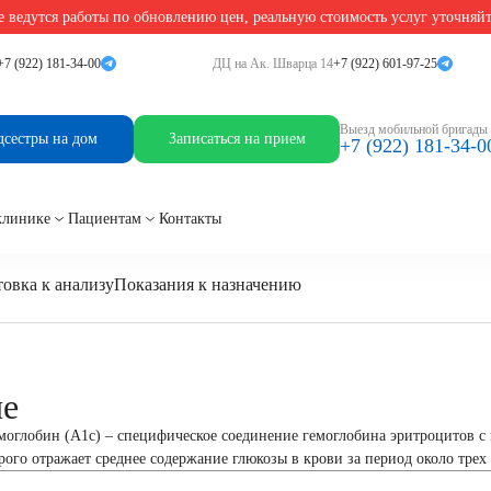
 ведутся работы по обновлению цен, реальную стоимость услуг уточняй
1c)
+7 (922) 181-34-00
ДЦ на Ак. Шварца 14
+7 (922) 601-97-25
обин (HbA1c)
Выезд мобильной бригады
дсестры на дом
Записаться на прием
+7 (922) 181-34-0
клинике
Пациентам
Контакты
овка к анализу
Показания к назначению
ие
оглобин (A1c) – специфическое соединение гемоглобина эритроцитов с 
рого отражает среднее содержание глюкозы в крови за период около трех