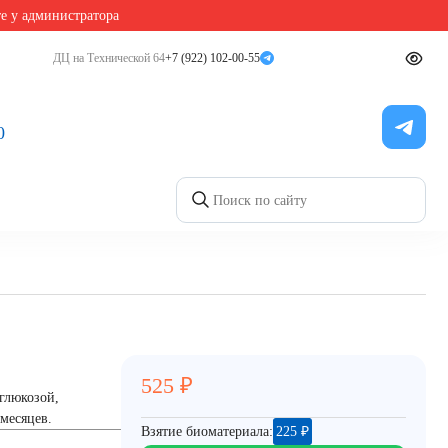
те у администратора
ДЦ на Технической 64
+7 (922) 102-00-55
0
525
₽
глюкозой,
 месяцев.
Взятие биоматериала:
225
₽