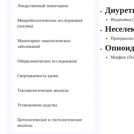
Лекарственный мониторинг
Диурет
Индапамид (
Микробиологические исследования
(посевы)
Неселе
Пропранолол
Мониторинг онкологических
Опиоид
заболеваний
Морфин (По
Общеклинические исследования
Свертываемость крови
Токсикологические анализы
Установление родства
Цитологические и гистологические
анализы