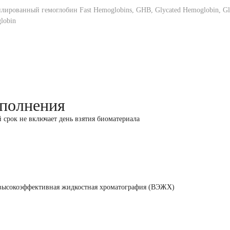
лированный гемоглобин Fast Hemoglobins, GHB, Glycated Hemoglobin, Gl
lobin
полнения
й срок не включает день взятия биоматериала
высокоэффективная жидкостная хроматография (ВЭЖХ)