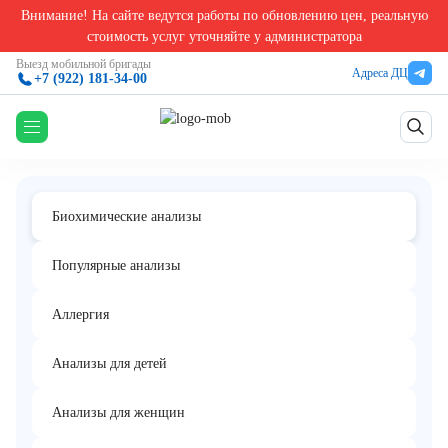
Внимание! На сайте ведутся работы по обновлению цен, реальную
Главная
/
Биохимические анализы в Екатеринбурге
/
Холестерол – Липопротеины высо
стоимость услуг уточняйте у администратора
Холестерол – Липопротеины высокой
Выезд мобильной бригады
Адреса ДЦ
+7 (922) 181-34-00
плотности (ЛПВП)
Биохимические анализы
Популярные анализы
Аллергия
Анализы для детей
Анализы для женщин