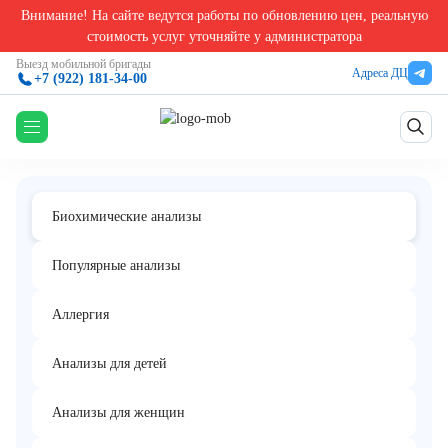
Внимание! На сайте ведутся работы по обновлению цен, реальную
Главная
/
Биохимические анализы в Екатеринбурге
/
С-реактивный белок, количественн
стоимость услуг уточняйте у администратора
С-реактивный белок, количественно
Выезд мобильной бригады
Адреса ДЦ
+7 (922) 181-34-00
(высокочувствительный метод)
Биохимические анализы
Популярные анализы
Аллергия
Анализы для детей
Анализы для женщин