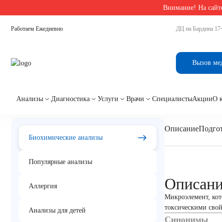
Внимание! На сайте
Главная
/
Биохимические анализы в Екатеринбурге
/
Хром в сыворотке
Работаем Ежедневно
ДЦ на Бардина 17
Хром в сыворотке
Вызов ме
Анализы
Диагностика
Услуги
Врачи
Специалисты
Акции
О 
Описание
Подгот
Биохимические анализы
Популярные анализы
Описан
Аллергия
Микроэлемент, кот
токсическими свой
Анализы для детей
Синонимы