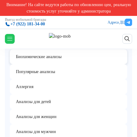
Внимание! На сайте ведутся работы по обновлению цен, реальную
Главная
/
Биохимические анализы в Екатеринбурге
/
Кадмий в волосах
стоимость услуг уточняйте у администратора
Кадмий в волосах
Выезд мобильной бригады
Адреса ДЦ
+7 (922) 181-34-00
Биохимические анализы
Популярные анализы
Аллергия
Анализы для детей
Анализы для женщин
Анализы для мужчин