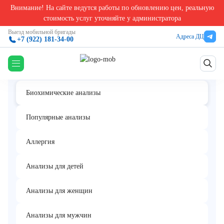
Внимание! На сайте ведутся работы по обновлению цен, реальную
Главная
/
Биохимические анализы в Екатеринбурге
/
Свинец в волосах
стоимость услуг уточняйте у администратора
Свинец в волосах
Выезд мобильной бригады
Адреса ДЦ
+7 (922) 181-34-00
Биохимические анализы
Популярные анализы
Аллергия
Анализы для детей
Анализы для женщин
Анализы для мужчин