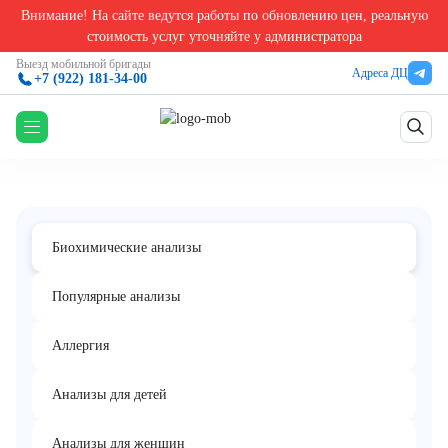
Внимание! На сайте ведутся работы по обновлению цен, реальную
Главная
/
Биохимические анализы в Екатеринбурге
/
Метаболиты витамина D (25-гидро
стоимость услуг уточняйте у администратора
Метаболиты витамина D (25-
Выезд мобильной бригады
Адреса ДЦ
+7 (922) 181-34-00
гидроксихолекальциферол и 1,25-
Комплекс
дигидроксихолекальциферол)
Биохимические анализы
Популярные анализы
Аллергия
Анализы для детей
Анализы для женщин