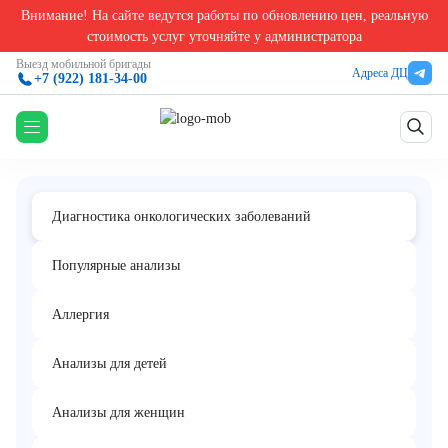
Внимание! На сайте ведутся работы по обновлению цен, реальную
Главная
/
Анализы на онкологические заболевания
/
Прогастрин-высвобождающий пепт
стоимость услуг уточняйте у администратора
Прогастрин-высвобождающий пептид
Выезд мобильной бригады
Адреса ДЦ
+7 (922) 181-34-00
(Pro-GRP)
Диагностика онкологических заболеваний
Популярные анализы
Аллергия
Анализы для детей
Анализы для женщин