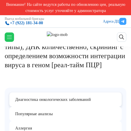
Внимание! На сайте ведутся работы по обновлению цен, реальную
Главная
/
Анализы на онкологические заболевания
/
Human Papillomavirus высокого канц
стоимость услуг уточняйте у администратора
Human Papillomavirus высокого
Выезд мобильной бригады
Адреса ДЦ
+7 (922) 181-34-00
канцерогенного риска (16, 18, 31, 33,
35, 39, 45, 51, 52, 56, 58, 59, 66, 68
типы), ДНК количественно, скрининг с
определением возможности интеграции
вируса в геном [реал-тайм ПЦР]
Диагностика онкологических заболеваний
Популярные анализы
Аллергия