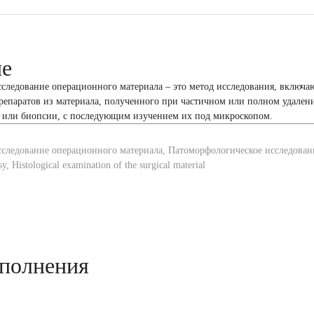
ие
сследование операционного материала – это метод исследования, включ
репаратов из материала, полученного при частичном или полном удален
и или биопсии, с последующим изучением их под микроскопом.
сследование операционного материала, Патоморфологическое исследование
y, Histological examination of the surgical material
полнения