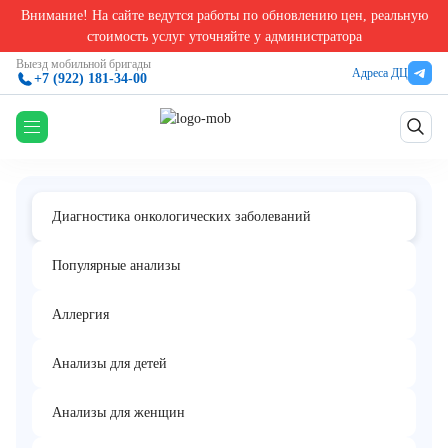
Внимание! На сайте ведутся работы по обновлению цен, реальную
Главная
/
Анализы на онкологические заболевания
/
Иммунологическое обследование п
стоимость услуг уточняйте у администратора
Иммунологическое обследование при
Выезд мобильной бригады
Адреса ДЦ
+7 (922) 181-34-00
онкологических заболеваниях
Диагностика онкологических заболеваний
Популярные анализы
Аллергия
Анализы для детей
Анализы для женщин