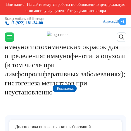
Внимание! На сайте ведутся работы по обновлению цен, реальную
Главная
/
Анализы на онкологические заболевания
/
Комплексное гистологическое и им
стоимость услуг уточняйте у администратора
Комплексное гистологическое и
Выезд мобильной бригады
Адреса ДЦ
+7 (922) 181-34-00
иммуногистохимическое исследование
с применением необходимых
иммуногистохимических окрасок для
определения: иммунофенотипа опухоли
(в том числе при
лимфопролиферативных заболеваниях);
гистогенеза метастазов при
Комплекс
неустановленно
Диагностика онкологических заболеваний