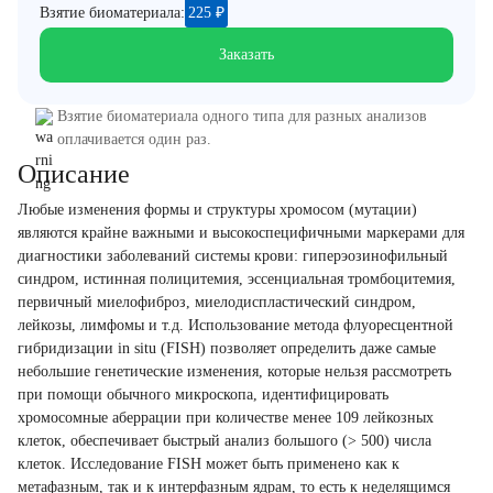
Взятие биоматериала:
225
₽
Заказать
Взятие биоматериала одного типа для разных анализов
оплачивается один раз.
Описание
Любые изменения формы и структуры хромосом (мутации)
являются крайне важными и высокоспецифичными маркерами для
диагностики заболеваний системы крови: гиперэозинофильный
синдром, истинная полицитемия, эссенциальная тромбоцитемия,
первичный миелофиброз, миелодиспластический синдром,
лейкозы, лимфомы и т.д. Использование метода флуоресцентной
гибридизации in situ (FISH) позволяет определить даже самые
небольшие генетические изменения, которые нельзя рассмотреть
при помощи обычного микроскопа, идентифицировать
хромосомные аберрации при количестве менее 109 лейкозных
клеток, обеспечивает быстрый анализ большого (> 500) числа
клеток. Исследование FISH может быть применено как к
метафазным, так и к интерфазным ядрам, то есть к неделящимся