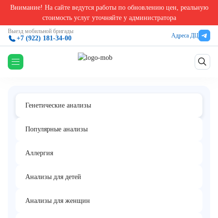
Внимание! На сайте ведутся работы по обновлению цен, реальную
Главная
/
Генетические анализы в Екатеринбурге
/
FISH анализ транслокации t(4;14)(p16
стоимость услуг уточняйте у администратора
FISH анализ транслокации t(4;14)
Выезд мобильной бригады
Адреса ДЦ
+7 (922) 181-34-00
(p16;q32)
Генетические анализы
Популярные анализы
Аллергия
Анализы для детей
Анализы для женщин