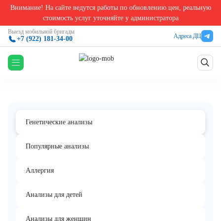
Внимание! На сайте ведутся работы по обновлению цен, реальную
Главная
/
Генетические анализы в Екатеринбурге
/
Периодическая болезнь (семейная ср
стоимость услуг уточняйте у администратора
Периодическая болезнь (семейная
Выезд мобильной бригады
Адреса ДЦ
+7 (922) 181-34-00
средиземноморская лихорадка, поиск
Комплекс
мутаций в гене MEFV)
Генетические анализы
Популярные анализы
Аллергия
Анализы для детей
Анализы для женщин