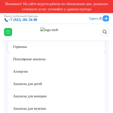
Внимание! На сайте ведутся работы по обновлению цен, реальную
Главная
/
Анализы на гормоны в Екатеринбурге
/
Адренокортикотропный гормон (АКТ
стоимость услуг уточняйте у администратора
Адренокортикотропный гормон (АКТГ)
Выезд мобильной бригады
Адреса ДЦ
+7 (922) 181-34-00
Гормоны
Популярные анализы
Аллергия
Анализы для детей
Анализы для женщин
Анализы для мужчин