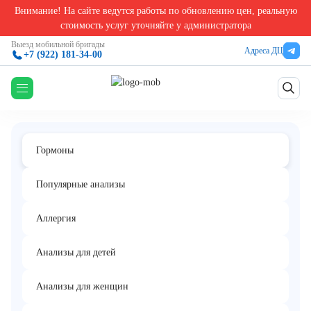
Внимание! На сайте ведутся работы по обновлению цен, реальную
Главная
/
Анализы на гормоны в Екатеринбурге
/
Альдостерон-рениновое соотношение
стоимость услуг уточняйте у администратора
Альдостерон-рениновое соотношение
Выезд мобильной бригады
Адреса ДЦ
+7 (922) 181-34-00
Комплекс
Гормоны
Популярные анализы
Аллергия
Анализы для детей
Анализы для женщин