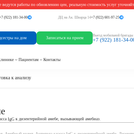
 ведутся работы по обновлению цен, реальную стоимость услуг уточняй
ica, IgG
+7 (922) 181-34-00
ДЦ на Ак. Шварца 14
+7 (922) 601-97-25
IgG
Выезд мобильной бригады
дсестры на дом
Записаться на прием
+7 (922) 181-34-0
клинике
Пациентам
Контакты
овка к анализу
ие
асса
к дизентерийной амебе, вызывающей амебиаз.
IgG
я, Амебный колит, Антитела класса IgG к дизентерийной амебе, Дизенте