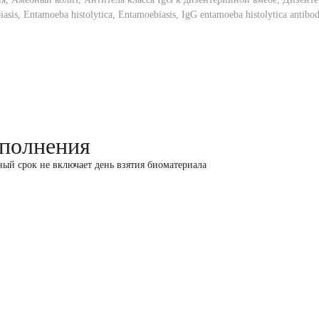
is, Entamoeba histolytica, Entamoebiasis, IgG entamoeba histolytica antibod
полнения
ный срок не включает день взятия биоматериала