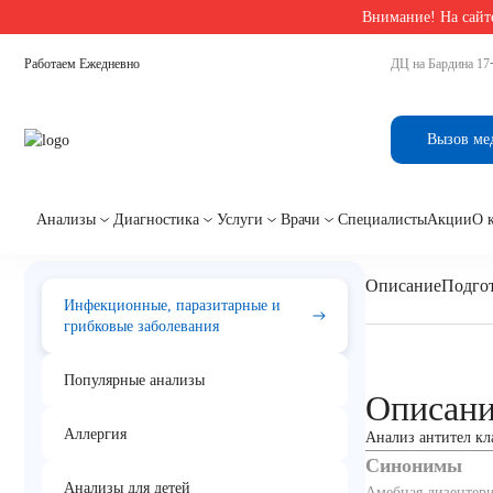
Внимание! На сайте
Главная
/
Анализы на грибки, паразиты, инфекции в Екатеринбурге
/
Entamoeba histolyt
Работаем Ежедневно
ДЦ на Бардина 17
Entamoeba histolytica, 
Вызов ме
Анализы
Диагностика
Услуги
Врачи
Специалисты
Акции
О 
Описание
Подгот
Инфекционные, паразитарные и
грибковые заболевания
Популярные анализы
Описан
Аллергия
Анализ антител кл
Синонимы
Анализы для детей
Амебная дизентери