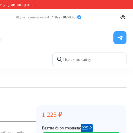
те у администратора
ДЦ на Технической 64
+7 (922) 102-00-55
0
1 225
₽
Взятие биоматериала:
225
₽
рийная амеба,