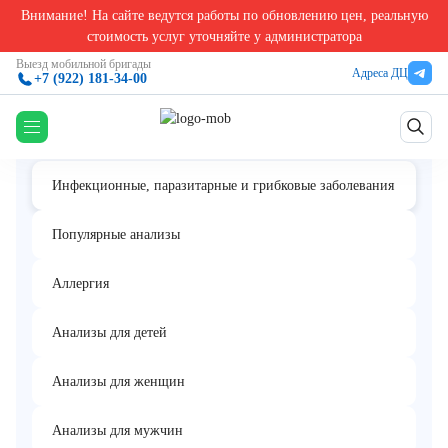
Внимание! На сайте ведутся работы по обновлению цен, реальную
Главная
/
Анализы на грибки, паразиты, инфекции в Екатеринбурге
/
HAV, РНК [реал-т
стоимость услуг уточняйте у администратора
HAV, РНК [реал-тайм ПЦР]
Выезд мобильной бригады
Адреса ДЦ
+7 (922) 181-34-00
Инфекционные, паразитарные и грибковые заболевания
Популярные анализы
Аллергия
Анализы для детей
Анализы для женщин
Анализы для мужчин