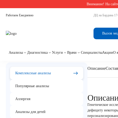
Внимание! На сайте
Главная
/
Комплексные анализы в Екатеринбурге
/
Панель «Нутригенетика – витамин
Работаем Ежедневно
ДЦ на Бардина 17
Панель «Нутригенетик
Вызов ме
Анализы
Диагностика
Услуги
Врачи
Специалисты
Акции
О 
Описание
Соста
Комплексные анализы
Популярные анализы
Описан
Аллергия
Генетическое иссл
дефициту некоторы
Анализы для детей
персонализирован