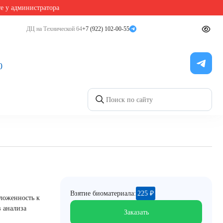
те у администратора
ДЦ на Технической 64
+7 (922) 102-00-55
0
Взятие биоматериала:
225
₽
ложенность к
 анализа
Заказать