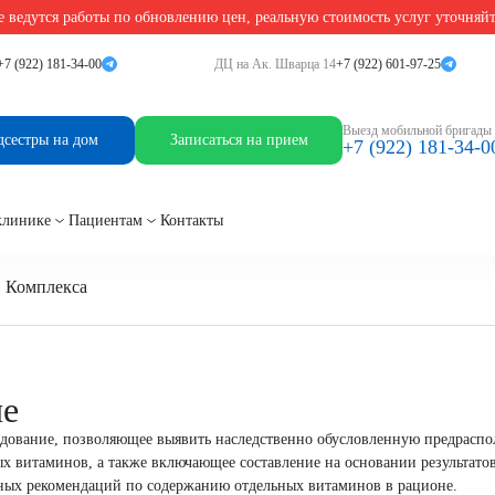
 ведутся работы по обновлению цен, реальную стоимость услуг уточняй
ы»
+7 (922) 181-34-00
ДЦ на Ак. Шварца 14
+7 (922) 601-97-25
а – витамины»
Комплекс
Выезд мобильной бригады
дсестры на дом
Записаться на прием
+7 (922) 181-34-0
клинике
Пациентам
Контакты
в Комплекса
ие
едование, позволяющее выявить наследственно обусловленную предраспо
х витаминов, а также включающее составление на основании результатов
ных рекомендаций по содержанию отдельных витаминов в рационе.