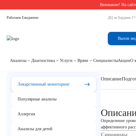
Внимание! На сайте
Главная
/
Лекарственный мониторинг в Екатеринбурге
/
Рисперидон
Работаем Ежедневно
ДЦ на Бардина 17
Рисперидон
Вызов ме
Анализы
Диагностика
Услуги
Врачи
Специалисты
Акции
О 
Описание
Подгот
Лекарственный мониторинг
Популярные анализы
Описан
Аллергия
Определение уровн
аффективного расс
Анализы для детей
Синонимы