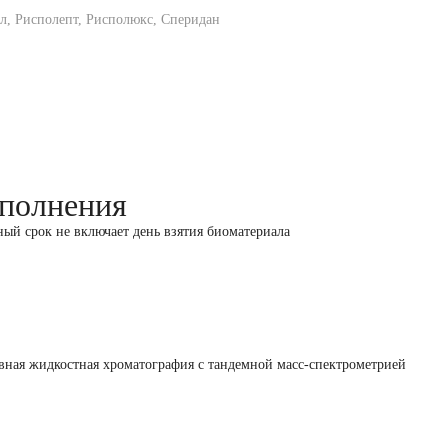
л, Рисполепт, Рисполюкс, Сперидан
полнения
ный срок не включает день взятия биоматериала
ная жидкостная хроматография с тандемной масс-спектрометрией