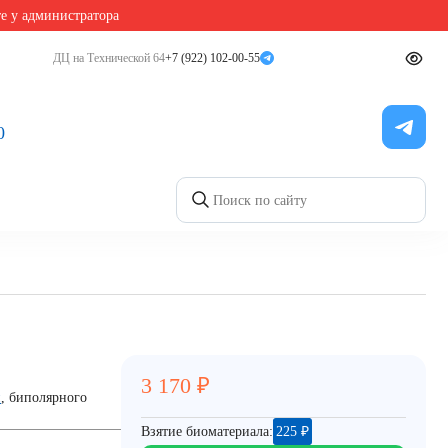
те у администратора
ДЦ на Технической 64
+7 (922) 102-00-55
0
3 170
₽
и
, биполярного
Взятие биоматериала:
225
₽