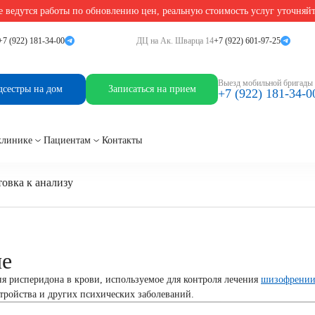
 ведутся работы по обновлению цен, реальную стоимость услуг уточняй
+7 (922) 181-34-00
ДЦ на Ак. Шварца 14
+7 (922) 601-97-25
Выезд мобильной бригады
дсестры на дом
Записаться на прием
+7 (922) 181-34-0
клинике
Пациентам
Контакты
овка к анализу
ие
я рисперидона в крови, используемое для контроля лечения
шизофрени
тройства и других психических заболеваний.