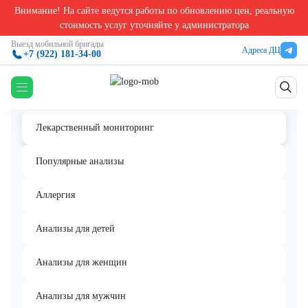
Внимание! На сайте ведутся работы по обновлению цен, реальную
Главная
/
Лекарственный мониторинг в Екатеринбурге
/
Эсциталопрам
стоимость услуг уточняйте у администратора
Эсциталопрам
Выезд мобильной бригады
Адреса ДЦ
+7 (922) 181-34-00
Лекарственный мониторинг
Популярные анализы
Аллергия
Анализы для детей
Анализы для женщин
Анализы для мужчин