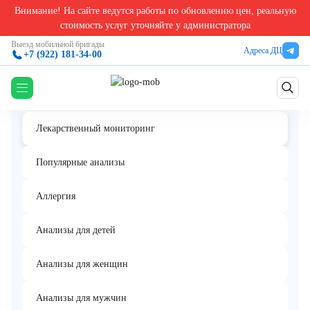
Внимание! На сайте ведутся работы по обновлению цен, реальную
Главная
/
Лекарственный мониторинг в Екатеринбурге
/
Такролимус
стоимость услуг уточняйте у администратора
Такролимус
Выезд мобильной бригады
Адреса ДЦ
+7 (922) 181-34-00
Лекарственный мониторинг
Популярные анализы
Аллергия
Анализы для детей
Анализы для женщин
Анализы для мужчин