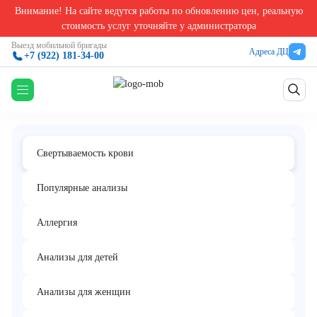
Внимание! На сайте ведутся работы по обновлению цен, реальную
Главная
/
Анализы на свёртываемость крови в Екатеринбурге
/
Активированное частич
стоимость услуг уточняйте у администратора
Активированное частичное
Выезд мобильной бригады
Адреса ДЦ
+7 (922) 181-34-00
тромбопластиновое время (АЧТВ)
Свертываемость крови
Популярные анализы
Аллергия
Анализы для детей
Анализы для женщин