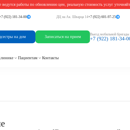
 ведутся работы по обновлению цен, реальную стоимость услуг уточняй
 крови 7 (F7). Выявление мутации G10976A (Arg353Gln)
+7 (922) 181-34-00
ДЦ на Ак. Шварца 14
+7 (922) 601-97-25
 крови 7 (F7). Выявлен
Выезд мобильной бригады
дсестры на дом
Записаться на прием
+7 (922) 181-34-0
клинике
Пациентам
Контакты
ие