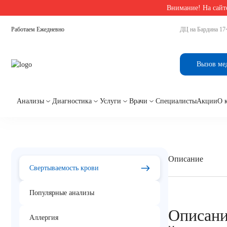
Внимание! На сайте
Главная
/
Анализы на свёртываемость крови в Екатеринбурге
/
Фактор свертываемости
Работаем Ежедневно
ДЦ на Бардина 17
Фактор свертываемости
Вызов ме
(Arg353Gln)
Анализы
Диагностика
Услуги
Врачи
Специалисты
Акции
О 
Описание
Свертываемость крови
Популярные анализы
Описан
Аллергия