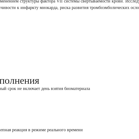
зменением структуры фактора VII системы свертываемости крови. Исслед
йчивости к инфаркту миокарда, риска развития тромбоэмболических осл
полнения
ный срок не включает день взятия биоматериала
епная реакция в режиме реального времени