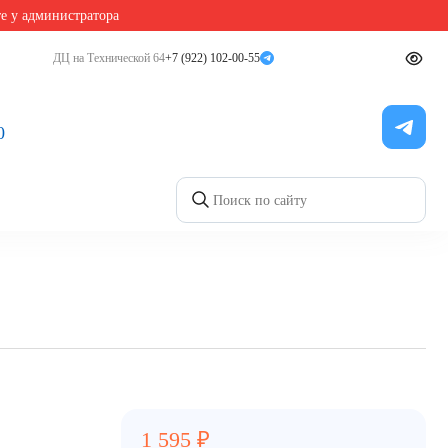
те у администратора
ДЦ на Технической 64
+7 (922) 102-00-55
ие мутации G10976A
0
1 595
₽