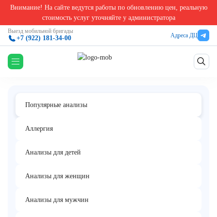
Внимание! На сайте ведутся работы по обновлению цен, реальную
Главная
/
50 самых популярных анализов
/
Клинический анализ крови (c лейкоцитарной
стоимость услуг уточняйте у администратора
Клинический анализ крови (c
Выезд мобильной бригады
Адреса ДЦ
+7 (922) 181-34-00
лейкоцитарной формулой)
Популярные анализы
Аллергия
Анализы для детей
Анализы для женщин
Анализы для мужчин