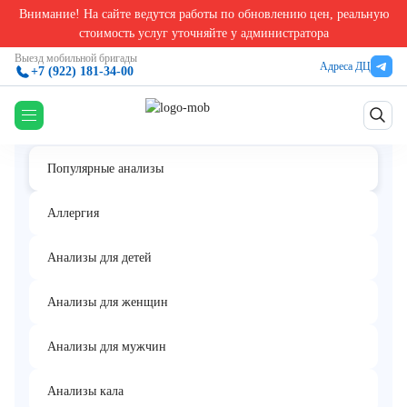
Внимание! На сайте ведутся работы по обновлению цен, реальную
Главная
/
50 самых популярных анализов
/
Скорость оседания эритроцитов (СОЭ)
стоимость услуг уточняйте у администратора
Скорость оседания эритроцитов (СОЭ)
Выезд мобильной бригады
Адреса ДЦ
+7 (922) 181-34-00
Популярные анализы
Аллергия
Анализы для детей
Анализы для женщин
Анализы для мужчин
Анализы кала