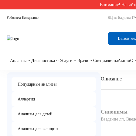
Внимание! На сайте
Главная
/
Врачебные услуги
/
Подкожное введение лекарственных средств
Работаем Ежедневно
ДЦ на Бардина 17
Подкожное введение ле
Вызов ме
Анализы
Диагностика
Услуги
Врачи
Специалисты
Акции
О 
Описание
Популярные анализы
Аллергия
Синонимы
Анализы для детей
Введение лп, Введе
Анализы для женщин