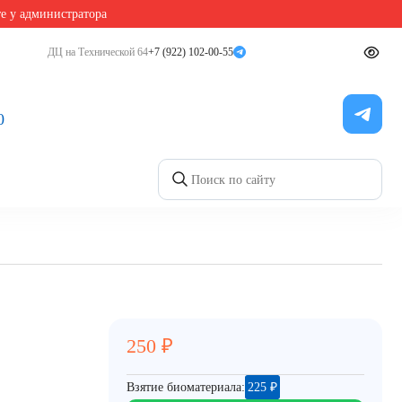
те у администратора
ДЦ на Технической 64
+7 (922) 102-00-55
0
250
₽
Взятие биоматериала:
225
₽