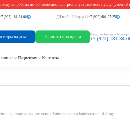
 ведутся работы по обновлению цен, реальную стоимость услуг уточняй
+7 (922) 181-34-00
ДЦ на Ак. Шварца 14
+7 (922) 601-97-25
карственных средств
Выезд мобильной бригады
дсестры на дом
Записаться на прием
+7 (922) 181-34-0
клинике
Пациентам
Контакты
ние лс, подкожная инъекция Subcutaneous administration of drugs