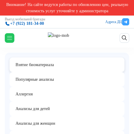
Внимание! На сайте ведутся работы по обновлению цен, реальную
Главная
/
Взятие биоматериала в Екатеринбурге
/
Услуга по подготовке к сбору кала (к
стоимость услуг уточняйте у администратора
Услуга по подготовке к сбору кала
Выезд мобильной бригады
Адреса ДЦ
+7 (922) 181-34-00
(контейнер с консервантом)
Взятие биоматериала
Популярные анализы
Аллергия
Анализы для детей
Анализы для женщин