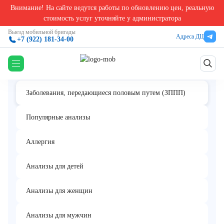
Внимание! На сайте ведутся работы по обновлению цен, реальную
Главная
/
Анализы на заболевания передающиеся половым путём
/
Treponema pallidum,
стоимость услуг уточняйте у администратора
Treponema pallidum, IgM, титр
Выезд мобильной бригады
Адреса ДЦ
+7 (922) 181-34-00
Заболевания, передающиеся половым путем (ЗППП)
Популярные анализы
Аллергия
Анализы для детей
Анализы для женщин
Анализы для мужчин