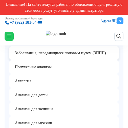
Внимание! На сайте ведутся работы по обновлению цен, реальную
Главная
/
Анализы на заболевания передающиеся половым путём
/
Herpes Simplex Virus
стоимость услуг уточняйте у администратора
Herpes Simplex Virus 2, IgG
Выезд мобильной бригады
Адреса ДЦ
+7 (922) 181-34-00
Заболевания, передающиеся половым путем (ЗППП)
Популярные анализы
Аллергия
Анализы для детей
Анализы для женщин
Анализы для мужчин