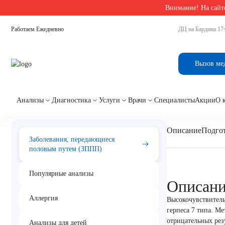
Внимание! На сайте
Главная
/
Анализы на заболевания передающиеся половым путём
/
Human Herpes Viru
Работаем Ежедневно
ДЦ на Бардина 17
Human Herpes Virus 7,
Вызов ме
Анализы
Диагностика
Услуги
Врачи
Специалисты
Акции
О 
Описание
Подгот
Заболевания, передающиеся
половым путем (ЗППП)
Популярные анализы
Описан
Аллергия
Высокочувствитель
герпеса 7 типа. М
отрицательных рез
Анализы для детей