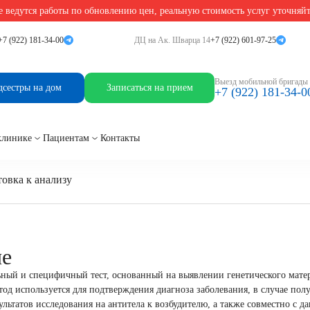
 ведутся работы по обновлению цен, реальную стоимость услуг уточняй
s 7, ДНК [реал-тайм ПЦР]
+7 (922) 181-34-00
ДЦ на Ак. Шварца 14
+7 (922) 601-97-25
 ДНК [реал-тайм ПЦР]
Выезд мобильной бригады
дсестры на дом
Записаться на прием
+7 (922) 181-34-0
клинике
Пациентам
Контакты
овка к анализу
ие
ный и специфичный тест, основанный на выявлении генетического мате
етод используется для подтверждения диагноза заболевания, в случае пол
ультатов исследования на антитела к возбудителю, а также совместно с д