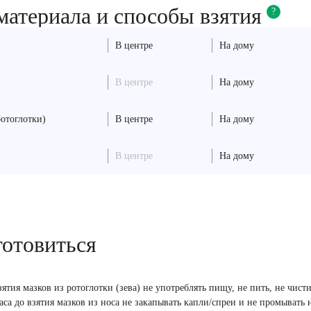
материала и способы взятия
?
В центре
На дому
В центре
На дому
ротоглотки)
В центре
На дому
В центре
На дому
готовиться
взятия мазков из ротоглотки (зева) не употреблять пищу, не пить, не чист
часа до взятия мазков из носа не закапывать капли/спреи и не промывать