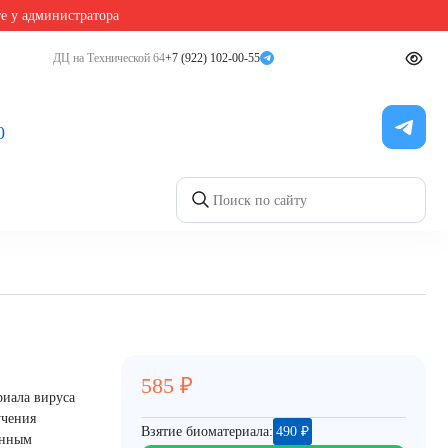
те у администратора
ДЦ на Технической 64
+7 (922) 102-00-55
0
585
₽
риала вируса
учения
Взятие биоматериала:
490
₽
анным