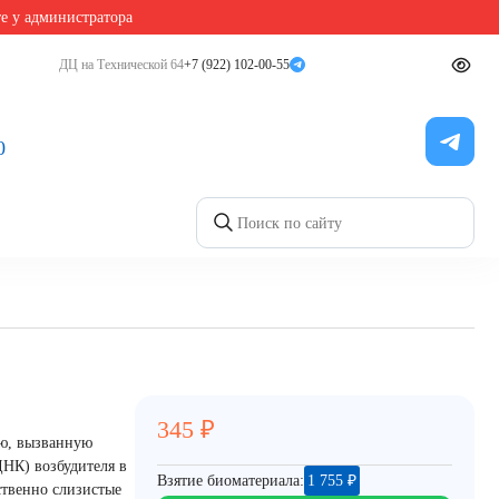
те у администратора
ДЦ на Технической 64
+7 (922) 102-00-55
0
345
₽
ию, вызванную
ДНК) возбудителя в
Взятие биоматериала:
1 755
₽
ственно слизистые