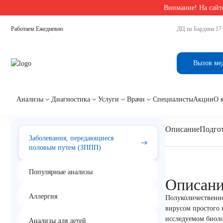
Внимание! На сайте
Главная
/
Анализы на заболевания передающиеся половым путём
/
Herpes Simplex Vir
Работаем Ежедневно
ДЦ на Бардина 17
Herpes Simplex Virus 1
Вызов ме
Анализы
Диагностика
Услуги
Врачи
Специалисты
Акции
О 
Описание
Подгот
Заболевания, передающиеся
половым путем (ЗППП)
Популярные анализы
Описан
Аллергия
Полуколичественно
вирусом простого 
исследуемом биоло
Анализы для детей