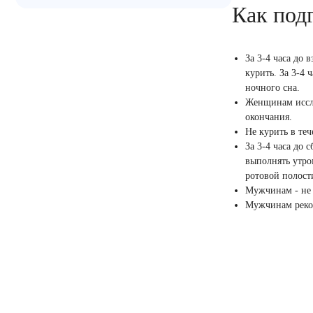
Как под
За 3-4 часа до 
курить. За 3-4 
ночного сна.
Женщинам иссле
окончания.
Не курить в те
За 3-4 часа до 
выполнять утро
ротовой полост
Мужчинам - не 
Мужчинам реком