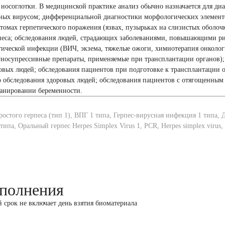
 носоглотки. В медицинской практике анализ обычно назначается для ди
ных вирусом; дифференциальной диагностики морфологических элемент
томах герпетического поражения (язвах, пузырьках на слизистых оболоч
песа; обследования людей, страдающих заболеваниями, повышающими ри
ической инфекции (ВИЧ, экзема, тяжелые ожоги, химиотерапия онколо
носупрессивные препараты, применяемые при трансплантации органов);
овых людей; обследования пациентов при подготовке к трансплантации о
о обследования здоровых людей; обследования пациентов с отягощенны
ланировании беременности.
ростого герпеса (тип 1), ВПГ 1 типа, Герпес-вирусная инфекция 1 типа,
 типа, Оральный герпес Herpes Simplex Virus 1, PCR, Herpes simplex virus,
полнения
й срок не включает день взятия биоматериала