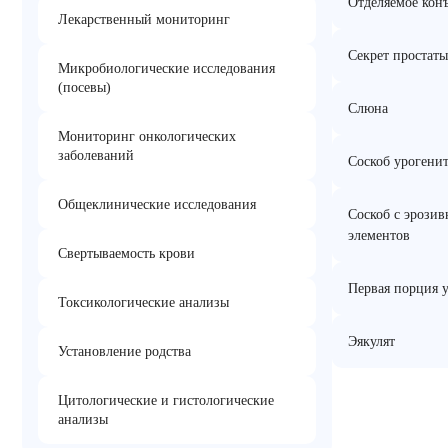
Отделяемое кон
Лекарственный мониторинг
Секрет простаты
Микробиологические исследования
(посевы)
Слюна
Мониторинг онкологических
заболеваний
Соскоб урогени
Общеклинические исследования
Соскоб с эрози
элементов
Свертываемость крови
Первая порция 
Токсикологические анализы
Эякулят
Установление родства
Цитологические и гистологические
анализы