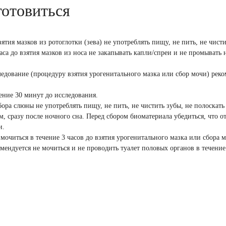
готовиться
взятия мазков из ротоглотки (зева) не употреблять пищу, не пить, не чист
часа до взятия мазков из носа не закапывать капли/спреи и не промывать
дование (процедуру взятия урогенитального мазка или сбор мочи) реком
чение 30 минут до исследования.
сбора слюны не употреблять пищу, не пить, не чистить зубы, не полоска
м, сразу после ночного сна. Перед сбором биоматериала убедиться, что 
и.
мочиться в течение 3 часов до взятия урогенитального мазка или сбора 
ендуется не мочиться и не проводить туалет половых органов в течение 