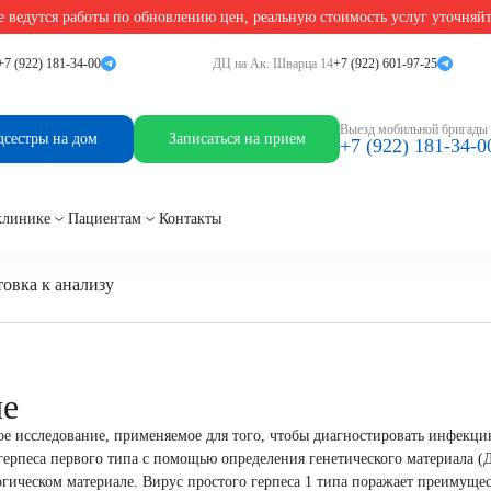
 ведутся работы по обновлению цен, реальную стоимость услуг уточняй
us 1, ДНК [реал-тайм ПЦР]
+7 (922) 181-34-00
ДЦ на Ак. Шварца 14
+7 (922) 601-97-25
, ДНК [реал-тайм ПЦР]
Выезд мобильной бригады
дсестры на дом
Записаться на прием
+7 (922) 181-34-0
клинике
Пациентам
Контакты
овка к анализу
ие
е исследование, применяемое для того, чтобы диагностировать инфекц
герпеса первого типа с помощью определения генетического материала (
гическом материале. Вирус простого герпеса 1 типа поражает преимуще