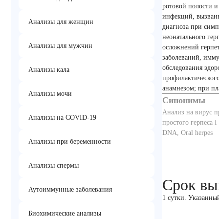
ротовой полости и
инфекций, вызван
Анализы для женщин
диагноза при симп
неонатального гер
Анализы для мужчин
осложнений герпет
заболеваний, имму
обследования здор
Анализы кала
профилактическог
анамнезом; при п
Анализы мочи
Синонимы
Анализ на вирус п
Анализы на COVID-19
простого герпеса I
DNA, Oral herpes
Анализы при беременности
Анализы спермы
Срок вы
Аутоиммунные заболевания
1 сутки. Указанны
Биохимические анализы