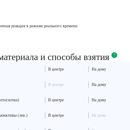
епная реакция в режиме реального времени
материала и способы взятия
?
В центре
На дому
В центре
На дому
ротоглотки)
В центре
На дому
ъюнктивы (лев.)
В центре
На дому