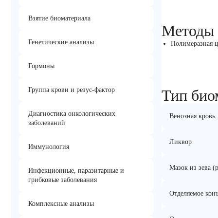
Взятие биоматериала
Методы
Генетические анализы
Полимеразная ц
Гормоны
Группа крови и резус-фактор
Тип био
Диагностика онкологических
Венозная кровь
заболеваний
Ликвор
Иммунология
Мазок из зева (
Инфекционные, паразитарные и
грибковые заболевания
Отделяемое кон
Комплексные анализы