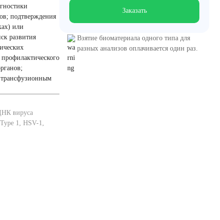
агностики
Заказать
ов; подтверждения
ках) или
ск развития
Взятие биоматериала одного типа для
гических
разных анализов оплачивается один раз.
 профилактического
рганов;
м трансфузионным
 ДНК вируса
 Type 1, HSV-1,