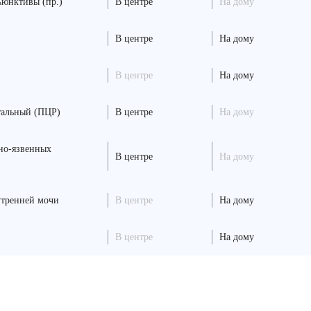
ъюнктивы (пр.)
В центре
На дому
В центре
На дому
В центре
На дому
тальный (ПЦР)
В центре
На дому
вно-язвенных
В центре
На дому
утренней мочи
В центре
На дому
В центре
На дому