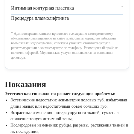
-
Интимная контурная пластика
-
Процедура плазмолифтинга
* Администрация клиники принимает все меры по своевременному
обновлению размещенного на сайте прайс-листа, однако во избежание
возможных недоразумений, советуем уточнять стоимость услуг в
регистратуре или в контакт-центре по телефону. Размещенный прайс не
является офертой. Медицинские услуги оказываются на основании
договора.
Показания
Эстетическая гинекология решает следующие проблемы:
Эстетические недостатки: асимметрия половых губ, избыточная
длина малых или недостаточный объем больших губ;
Возрастные изменения: потеря упругости тканей, сухость и
снижение тонуса интимной зоны;
Послеродовые изменения: рубцы, разрывы, растяжения тканей и
их последствия;