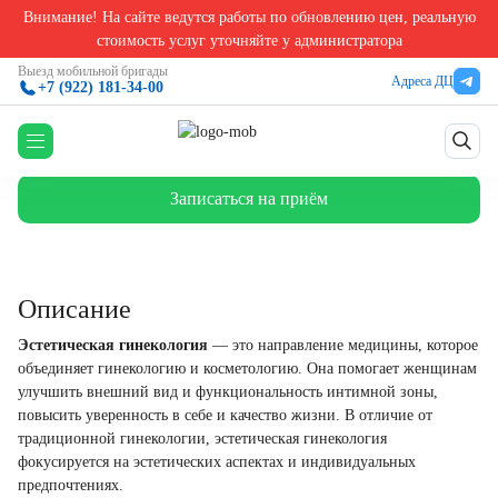
Внимание! На сайте ведутся работы по обновлению цен, реальную
Главная
/
Гинекология
/
Эстетическая гинекология
стоимость услуг уточняйте у администратора
Эстетическая гинекология
Выезд мобильной бригады
Адреса ДЦ
+7 (922) 181-34-00
Описание
Цены
Записаться на приём
Описание
Эстетическая гинекология
— это направление медицины, которое
объединяет гинекологию и косметологию. Она помогает женщинам
улучшить внешний вид и функциональность интимной зоны,
повысить уверенность в себе и качество жизни. В отличие от
традиционной гинекологии, эстетическая гинекология
фокусируется на эстетических аспектах и индивидуальных
предпочтениях.